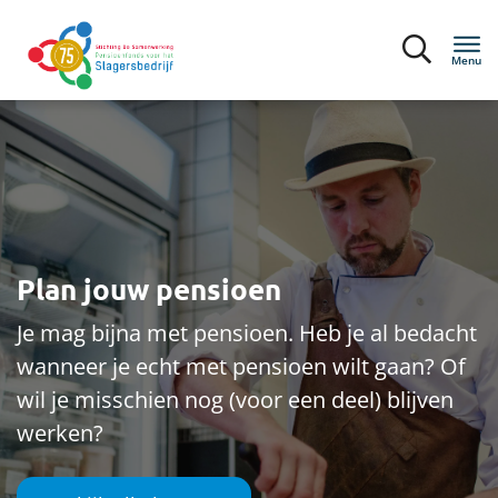
Menu
Inloggen
Deelnemers
Mijn situatie
Plan jouw pensioen
Je mag bijna met pensioen. Heb je al bedacht
Bijna met pensioen
wanneer je echt met pensioen wilt gaan? Of
wil je misschien nog (voor een deel) blijven
Ik ontvang pensioen
werken?
Pensioen 1-2-3