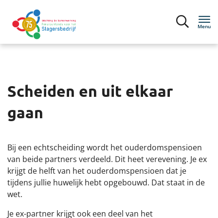
Menu
Inloggen
Scheiden en uit elkaar
Deelnemers
gaan
Mijn situatie
Bij een echtscheiding wordt het ouderdomspensioen
Bijna met pensioen
van beide partners verdeeld. Dit heet verevening. Je ex
krijgt de helft van het ouderdomspensioen dat je
Ik ontvang pensioen
tijdens jullie huwelijk hebt opgebouwd. Dat staat in de
wet.
Pensioen 1-2-3
Je ex-partner krijgt ook een deel van het