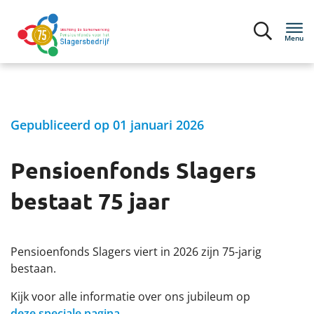
Menu
Inloggen
Gepubliceerd op 01 januari 2026
Deelnemers
Pensioenfonds Slagers
Mijn situatie
bestaat 75 jaar
Bijna met pensioen
Ik ontvang pensioen
Pensioenfonds Slagers viert in 2026 zijn 75-jarig
bestaan.
Pensioen 1-2-3
Kijk voor alle informatie over ons jubileum op
deze speciale pagina
.