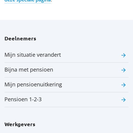
Contact
Translate
Deelnemers
Werkgevers
Mijn situatie verandert
Over het pensioenfonds
Bijna met pensioen
Het nieuwe pensioen
Mijn pensioenuitkering
Downloads
Pensioen 1-2-3
Werkgevers