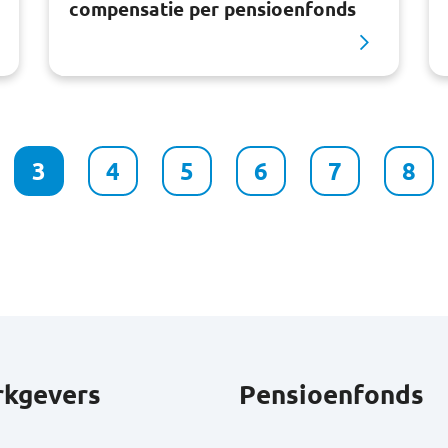
compensatie per pensioenfonds
3
4
5
6
7
8
kgevers
Pensioenfonds