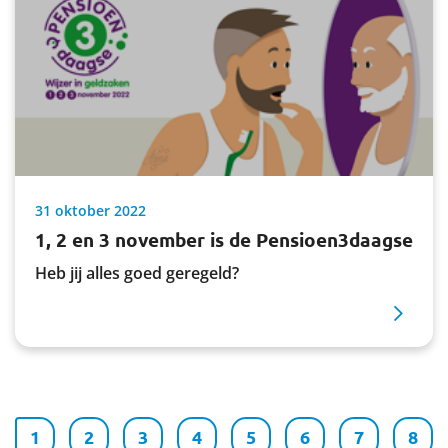
31 oktober 2022
1, 2 en 3 november is de Pensioen3daagse
Heb jij alles goed geregeld?
1
2
3
4
5
6
7
8