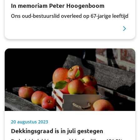
In memoriam Peter Hoogenboom
Contact
Ons oud-bestuurslid overleed op 67-jarige leeftijd
Translate
Werkgevers
Over het pensioenfonds
Het nieuwe pensioen
Downloads
20 augustus 2023
Dekkingsgraad is in juli gestegen